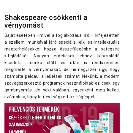
Shakespeare csökkenti a
vérnyomást
Saját esetében –mivel a foglalkozása: író – kifejezetten
a szellemi munkával járó speciális lelki és intellektuális
megterhelésekkel hozza összefüggésbe a betegség
kifejlődését. Nagyon érdekesek ehhez kapcsolódó
kísérletei: munka előtt és után is rendszeresen
megmérte a vérnyomását, de nemegyszer úgy, hogy
számolta például a leütések számát. Nekünk, a modern
szövegszerkesztő-programok használóinak ez csak egy
gombnyomás, de neki valóban, egyenként meg kellett
számolnia, hány leütést végzett az írógéppel.