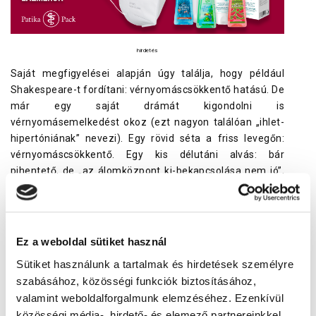
hirdetés
Saját megfigyelései alapján úgy találja, hogy például
Shakespeare-t fordítani: vérnyomáscsökkentő hatású. De
már egy saját drámát kigondolni is
vérnyomásemelkedést okoz (ezt nagyon találóan „ihlet-
hipertóniának” nevezi). Egy rövid séta a friss levegőn:
vérnyomáscsökkentő. Egy kis délutáni alvás: bár
pihentető, de „az álomközpont ki-bekapcsolása nem jó”,
ez is megemeli a vérnyomást. Összefüggő munka három
órán keresztül: nem jó, felviszi a vérnyomást. Ellenben
másfél órás blokkokban, kis szünetek beiktatásával
dolgozni jobb, ez szinten tartja a vérnyomást.
Ez a weboldal sütiket használ
Társaságba menni és ott másokkal beszélgetni:
Sütiket használunk a tartalmak és hirdetések személyre
vérnyomásemelő. Otthoni házimunkát végezni:
szabásához, közösségi funkciók biztosításához,
vérnyomáscsökkentő.
valamint weboldalforgalmunk elemzéséhez. Ezenkívül
közösségi média-, hirdető- és elemező partnereinkkel