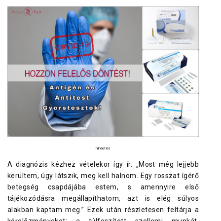
hirdetés
A diagnózis kézhez vételekor így ír: „Most még lejjebb
kerültem, úgy látszik, meg kell halnom. Egy rosszat ígérő
betegség csapdájába estem, s amennyire első
tájékozódásra megállapíthatom, azt is elég súlyos
alakban kaptam meg.” Ezek után részletesen feltárja a
kórelőzményeket: a túlfeszített szellemi munkát,