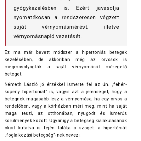
gyógykezelésben is. Ezért javasolja
nyomatékosan a rendszeresen végzett
saját vérnyomásmérést, illetve
vérnyomásnapló vezetését.
Ez ma már bevett módszer a hipertóniás betegek
kezelésében, de akkoriban még az orvosok is
megmosolyogták a saját vérnyomását méregető
beteget.
Németh László jó érzékkel ismerte fel az ún. „fehér-
köpeny hipertóniát” is, vagyis azt a jelenséget, hogy a
betegnek magasabb lesz a vérnyomása, ha egy orvos a
rendelőben, vagy a kórházban méri meg, mint ha saját
maga teszi, az otthonában, nyugodt és ismerős
körülmények között. Ugyanígy a betegség kialakulásának
okait kutatva is fején találja a szöget: a hipertóniát
„foglalkozási betegség”-nek nevezi.