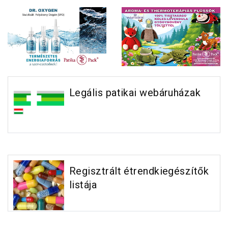
Legális patikai webáruházak
Regisztrált étrendkiegészítők
listája