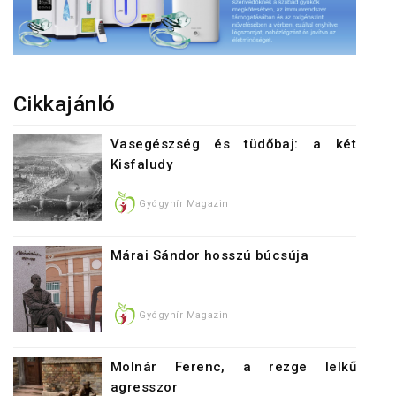
Cikkajánló
Vasegészség és tüdőbaj: a két
Kisfaludy
Gyógyhír Magazin
Márai Sándor hosszú búcsúja
Gyógyhír Magazin
Molnár Ferenc, a rezge lelkű
agresszor