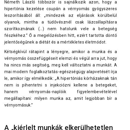
Németh László többször is sajnálkozik azon, hogy a
hipertónia kezelése csupán a vérnyomás gyógyszeres
leszorításából áll: „mindezek az eljárások körülbelül
olyanok, mintha a tüdővésznél csak lázcsillapításra
szorítkoznának (…) nem hatolunk vele a betegség
fészkéhez.” Ő a megelőzésben hitt, ezért tartotta döntő
jelentőségűnek a diétát és a mértékletes életmódot.
Kétségkívül rátapint a lényegre, amikor a munka és a
vérnyomás összefüggéseit elemzi és végül arra jut, hogy
ha nincs más segítség, meg kell változtatni a munkát. A
mai modern foglalkoztatás-egészségügy alapvetését írja
le, amikor így elmélkedik: „A hipertóniás kórházaknak tán
nem is pihentetni s injekciózni kellene a betegeket,
hanem vérnyomás-naplóik figyelembevételével
megállapítani: milyen munka az, amit legjobban bír a
vérnyomásuk.”
A „kiérlelt munkák elkerülhetetlen