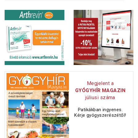
Megjelent a
GYÓGYHÍR MAGAZIN
júliusi száma
Patikákban ingyenes.
Kérje gyógyszerészétől!