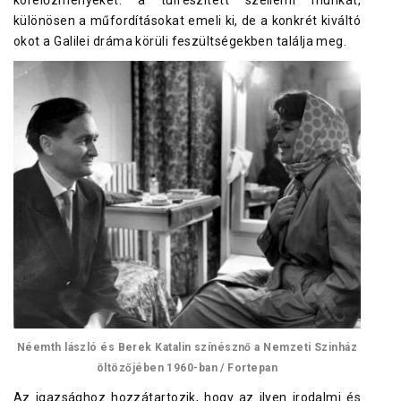
különösen a műfordításokat emeli ki, de a konkrét kiváltó
okot a Galilei dráma körüli feszültségekben találja meg.
Néemth lászló és Berek Katalin színésznő a Nemzeti Szinház
öltözőjében 1960-ban / Fortepan
Az igazsághoz hozzátartozik, hogy az ilyen irodalmi és