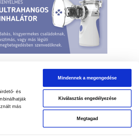
Mindennek a megengedése
irdető- és
Kiválasztás engedélyezése
mbinálhatják
sznált más
yógypedagógus állások
Megtagad