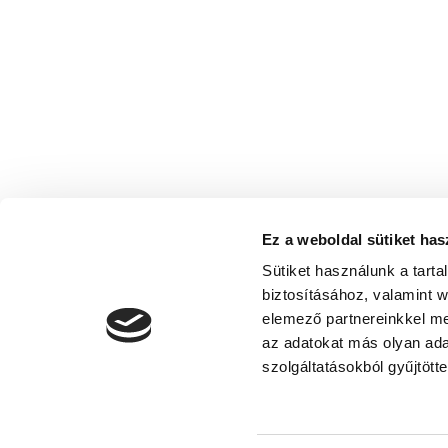
Ez a weboldal sütiket has
Sütiket használunk a tart
biztosításához, valamint 
elemező partnereinkkel me
az adatokat más olyan ad
Adatvédelmi nyilatkoza
szolgáltatásokból gyűjtötte