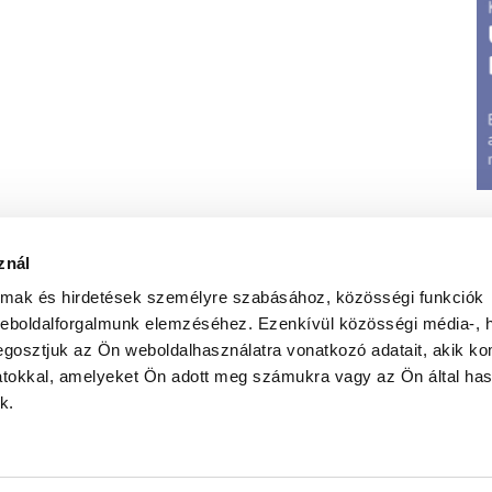
znál
almak és hirdetések személyre szabásához, közösségi funkciók
weboldalforgalmunk elemzéséhez. Ezenkívül közösségi média-, h
gosztjuk az Ön weboldalhasználatra vonatkozó adatait, akik ko
atokkal, amelyeket Ön adott meg számukra vagy az Ön által ha
t
|
Jognyilatkozat
|
Elérhetőségeink
|
Médiumajánlat
|
G
k.
Weboldal üzemletetés:
Iwebs