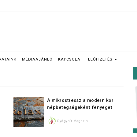
VATAINK
MÉDIAAJÁNLÓ
KAPCSOLAT
ELŐFIZETÉS
A mikrostressz a modern kor
népbetegségeként fenyeget
Gyógyhír Magazin