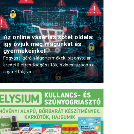
Az online vásárlás sötét oldala:
így óvjuk meg magunkat és
gyermekeinket
Fogyást ígérő slágertermékek, bizonytalan
eredetű étrendkiegészítők, színes-szagos e-
cigaretták, va ...