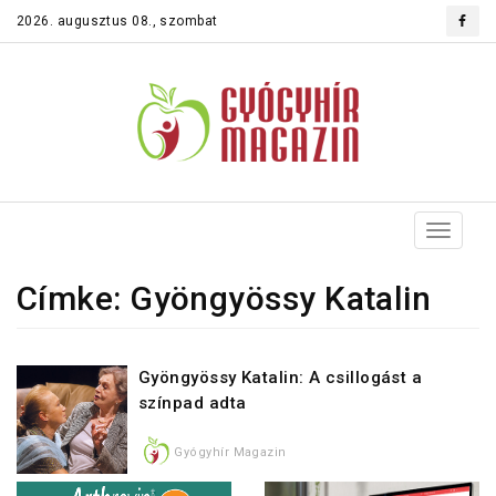
2026. augusztus 08., szombat
Toggle
navigat
Címke: Gyöngyössy Katalin
Gyöngyössy Katalin: A csillogást a
színpad adta
Gyógyhír Magazin