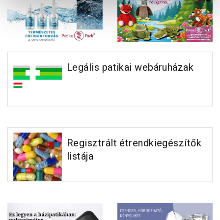
Legális patikai webáruházak
Regisztrált étrendkiegészítők
listája