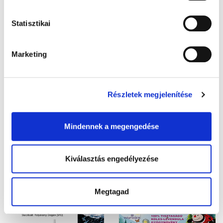
Statisztikai
Marketing
Az online vásárlás sötét oldala: így
óvjuk meg magunkat és gyermekeinket
Részletek megjelenítése
Fogyást ígérő slágertermékek, bizonytalan eredetű
étrendkiegészítők, színes-szagos e-cigaretták, va ...
Mindennek a megengedése
Kiválasztás engedélyezése
Megtagad