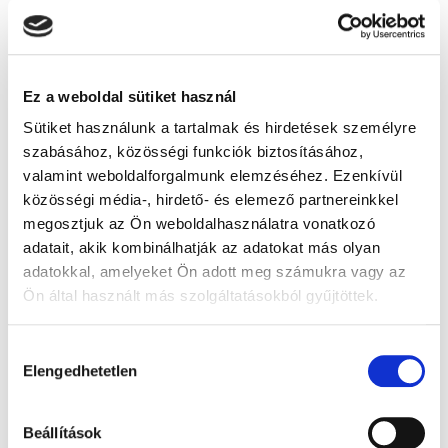
Ez a weboldal sütiket használ
Sütiket használunk a tartalmak és hirdetések személyre
szabásához, közösségi funkciók biztosításához,
valamint weboldalforgalmunk elemzéséhez. Ezenkívül
közösségi média-, hirdető- és elemező partnereinkkel
megosztjuk az Ön weboldalhasználatra vonatkozó
adatait, akik kombinálhatják az adatokat más olyan
Gyógyhír kvíz
adatokkal, amelyeket Ön adott meg számukra vagy az
Ön által használt más szolgáltatásokból gyűjtöttek.
Válaszoljon három kérdésünkre, és nyerje meg
ajándékunkat!
Hozzájárulás
Elengedhetetlen
kiválasztása
Beállítások