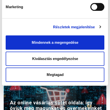
Marketing
Gyógyhír kvíz
Részletek megjelenítése
Válaszoljon három kérdésünkre, és nyerje meg
ajándékunkat!
Mindennek a megengedése
Kiválasztás engedélyezése
Megtagad
Az online vásárlás sötét oldala: így
óvjuk meg magunkat és gyermekeinket