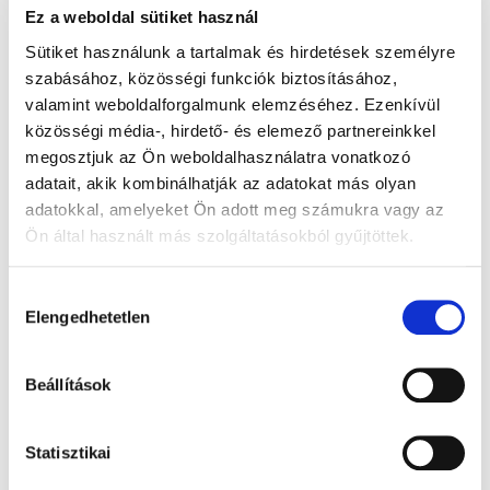
Ez a weboldal sütiket használ
Sütiket használunk a tartalmak és hirdetések személyre
Megjelent a
szabásához, közösségi funkciók biztosításához,
GYÓGYHÍR MAGAZIN
valamint weboldalforgalmunk elemzéséhez. Ezenkívül
júliusi száma
közösségi média-, hirdető- és elemező partnereinkkel
megosztjuk az Ön weboldalhasználatra vonatkozó
Patikákban ingyenes.
adatait, akik kombinálhatják az adatokat más olyan
Kérje gyógyszerészétől!
adatokkal, amelyeket Ön adott meg számukra vagy az
Ön által használt más szolgáltatásokból gyűjtöttek.
Hozzájárulás
Elengedhetetlen
kiválasztása
Beállítások
Statisztikai