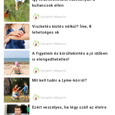
kullancsok ellen
Gyógyhír Magazin
Viszketés kiütés nélkül? Íme, 8
lehetséges ok
Gyógyhír Magazin
A figyelem és körültekintés a jó időben
is elengedhetetlen!
Gyógyhír Magazin
Mit kell tudni a Lyme-kórról?
Gyógyhír Magazin
Ezért veszélyes, ha légy száll az ételre