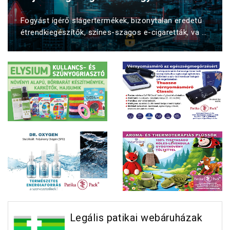
Fogyást ígérő slágertermékek, bizonytalan eredetű
étrendkiegészítők, színes-szagos e-cigaretták, va ...
Legális patikai webáruházak