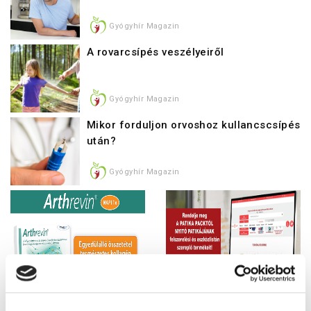
Gyógyhír Magazin
A rovarcsípés veszélyeiről
Gyógyhír Magazin
Mikor forduljon orvoshoz kullancscsípés
után?
Gyógyhír Magazin