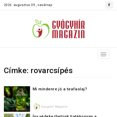
2026. augusztus 09., vasárnap
Toggle
navigat
Címke: rovarcsípés
Mi mindenre jó a teafaolaj?
Gyógyhír Magazin
Így védekezhetünk hatékonyan a