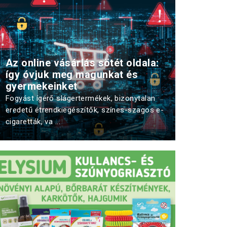
Az online vásárlás sötét oldala:
így óvjuk meg magunkat és
gyermekeinket
Fogyást ígérő slágertermékek, bizonytalan
eredetű étrendkiegészítők, színes-szagos e-
cigaretták, va ...