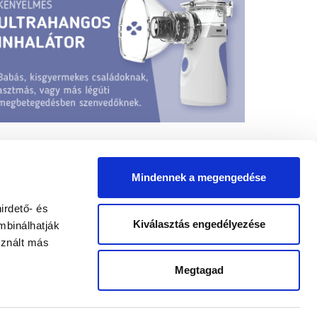
Mindennek a megengedése
irdető- és
Kiválasztás engedélyezése
mbinálhatják
sznált más
yógypedagógus állások
Megtagad