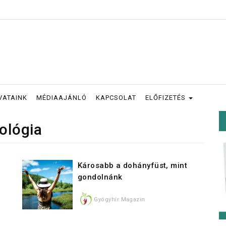
VATAINK
MÉDIAAJÁNLÓ
KAPCSOLAT
ELŐFIZETÉS
ológia
Károsabb a dohányfüst, mint
gondolnánk
Gyógyhír Magazin