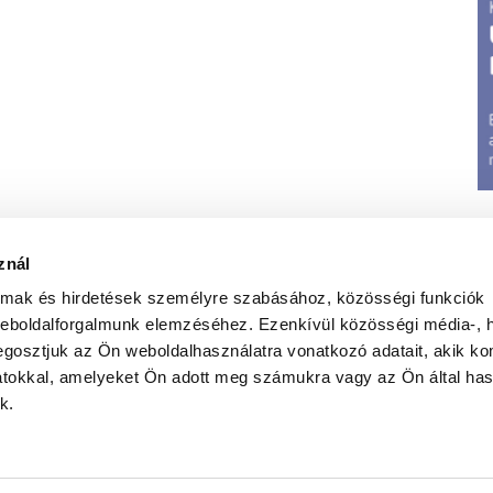
znál
almak és hirdetések személyre szabásához, közösségi funkciók
weboldalforgalmunk elemzéséhez. Ezenkívül közösségi média-, h
gosztjuk az Ön weboldalhasználatra vonatkozó adatait, akik ko
atokkal, amelyeket Ön adott meg számukra vagy az Ön által ha
t
|
Jognyilatkozat
|
Elérhetőségeink
|
Médiumajánlat
|
G
k.
Weboldal üzemletetés:
Iwebs