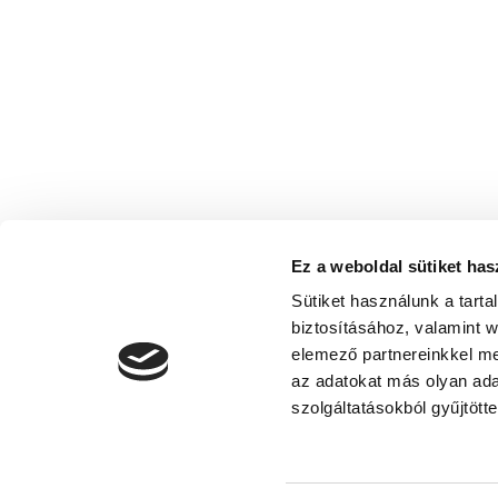
Ez a weboldal sütiket has
Sütiket használunk a tart
biztosításához, valamint 
elemező partnereinkkel me
az adatokat más olyan ad
Adatvédelmi nyilatkoza
szolgáltatásokból gyűjtötte