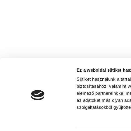
Ez a weboldal sütiket has
Sütiket használunk a tart
biztosításához, valamint 
elemező partnereinkkel me
az adatokat más olyan ad
Adatvédelmi nyilatkoza
szolgáltatásokból gyűjtötte