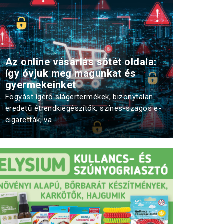
Az online vásárlás sötét oldala:
így óvjuk meg magunkat és
gyermekeinket
Fogyást ígérő slágertermékek, bizonytalan
eredetű étrendkiegészítők, színes-szagos e-
cigaretták, va ...