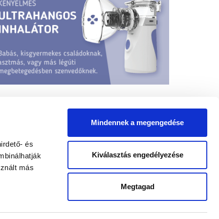
Mindennek a megengedése
irdető- és
Kiválasztás engedélyezése
mbinálhatják
sznált más
yógypedagógus állások
Megtagad