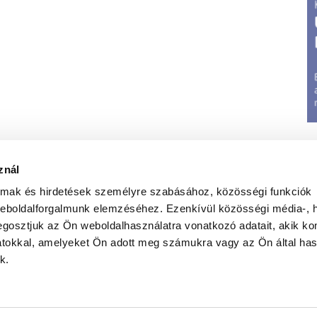
znál
almak és hirdetések személyre szabásához, közösségi funkciók
weboldalforgalmunk elemzéséhez. Ezenkívül közösségi média-, h
gosztjuk az Ön weboldalhasználatra vonatkozó adatait, akik ko
atokkal, amelyeket Ön adott meg számukra vagy az Ön által ha
t
|
Jognyilatkozat
|
Elérhetőségeink
|
Médiumajánlat
|
G
k.
Weboldal üzemletetés:
Iwebs