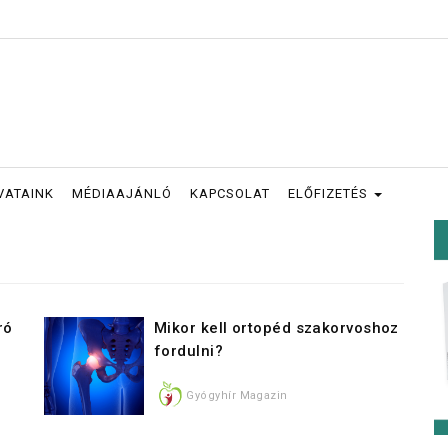
VATAINK
MÉDIAAJÁNLÓ
KAPCSOLAT
ELŐFIZETÉS
ró
Mikor kell ortopéd szakorvoshoz
fordulni?
Gyógyhír Magazin