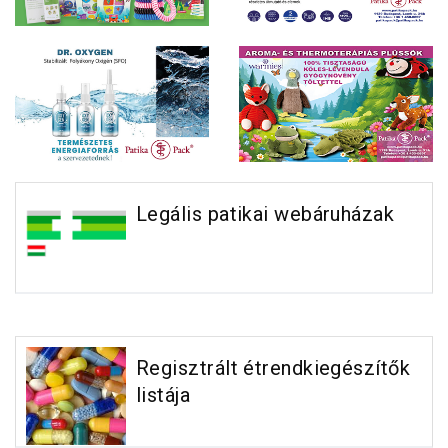
Legális patikai webáruházak
Regisztrált étrendkiegészítők
listája