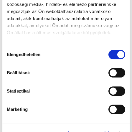
közösségi média-, hirdető- és elemező partnereinkkel
megosztjuk az Ön weboldalhasználatra vonatkozó
adatait, akik kombinálhatják az adatokat más olyan
adatokkal, amelyeket Ön adott meg számukra vagy az
Ön által használt más szolgáltatásokból gyűjtöttek.
Hozzájárulás
Elengedhetetlen
kiválasztása
Beállítások
Statisztikai
Gyógyhír kvíz
Marketing
Válaszoljon három kérdésünkre, és nyerje meg
ajándékunkat!