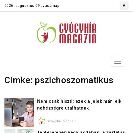
2026. augusztus 09., vasárnap
Toggle
navigat
Címke: pszichoszomatikus
Nem csak hiszti: ezek a jelek már lelki
nehézségre utalhatnak
Gyógyhír Magazin
Tanteremben vagy irodában: a zaklatás