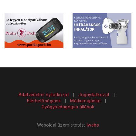
Adatvédelmi nyilatkozat
|
Jognyilatkozat
|
Elérhetőségeink
|
Médiumajánlat
|
Gyógypedagógus állások
Weboldal üzemletetés:
Iwebs