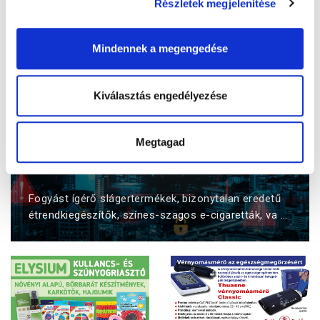
Részletek megjelenítése
Mindennek a megengedése
Kiválasztás engedélyezése
Megtagad
Az online vásárlás sötét oldala: így
óvjuk meg magunkat és gyermekeinket
Fogyást ígérő slágertermékek, bizonytalan eredetű
étrendkiegészítők, színes-szagos e-cigaretták, va ...