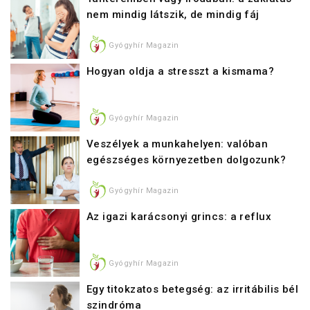
nem mindig látszik, de mindig fáj
Gyógyhír Magazin
Hogyan oldja a stresszt a kismama?
Gyógyhír Magazin
Veszélyek a munkahelyen: valóban
egészséges környezetben dolgozunk?
Gyógyhír Magazin
Az igazi karácsonyi grincs: a reflux
Gyógyhír Magazin
Egy titokzatos betegség: az irritábilis bél
szindróma