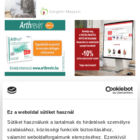
Gyógyhír Magazin
Megjelent a
GYÓGYHÍR MAGAZIN
júliusi száma
Ez a weboldal sütiket használ
Patikákban ingyenes.
Sütiket használunk a tartalmak és hirdetések személyre
Kérje gyógyszerészétől!
szabásához, közösségi funkciók biztosításához,
valamint weboldalforgalmunk elemzéséhez. Ezenkívül