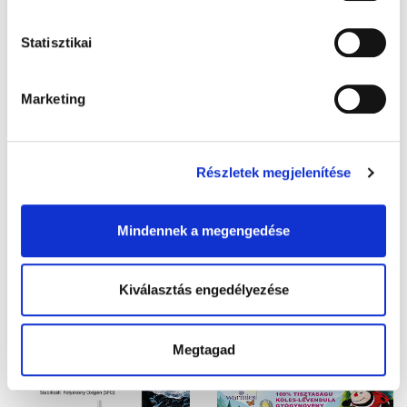
Statisztikai
Marketing
Az online vásárlás sötét oldala: így
óvjuk meg magunkat és gyermekeinket
Részletek megjelenítése
Fogyást ígérő slágertermékek, bizonytalan eredetű
étrendkiegészítők, színes-szagos e-cigaretták, va ...
Mindennek a megengedése
Kiválasztás engedélyezése
Megtagad