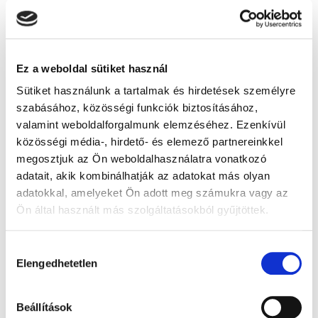
Ez a weboldal sütiket használ
Sütiket használunk a tartalmak és hirdetések személyre
szabásához, közösségi funkciók biztosításához,
valamint weboldalforgalmunk elemzéséhez. Ezenkívül
közösségi média-, hirdető- és elemező partnereinkkel
megosztjuk az Ön weboldalhasználatra vonatkozó
adatait, akik kombinálhatják az adatokat más olyan
Gyógyhír kvíz
adatokkal, amelyeket Ön adott meg számukra vagy az
Ön által használt más szolgáltatásokból gyűjtöttek.
Válaszoljon három kérdésünkre, és nyerje meg
ajándékunkat!
Hozzájárulás
Elengedhetetlen
kiválasztása
Beállítások