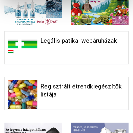
Legális patikai webáruházak
Regisztrált étrendkiegészítők
listája